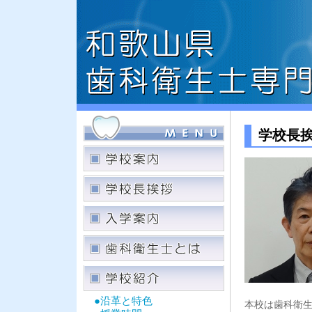
学校長
●沿革と特色
本校は歯科衛