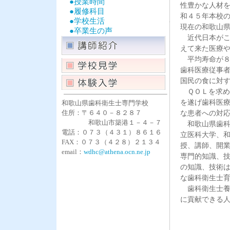
●授業時間
性豊かな人材
●履修科目
和４５年本校
●学校生活
現在の和歌山
●卒業生の声
近代日本がこ
えて来た医療
平均寿命が８
歯科医療従事
国民の食に対
ＱＯＬを求め
を遂げ歯科医
和歌山県歯科衛生士専門学校
住所：〒６４０－８２８７
な患者への対
和歌山市築港１－４－７
和歌山県歯科
電話：０７３（４３１）８６１６
立医科大学、
FAX：０７３（４２８）２１３４
授、講師、開
email：
wdhc@athena.ocn.ne.jp
専門的知識、
の知識、技術
な歯科衛生士
歯科衛生士養
に貢献できる