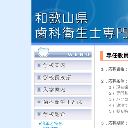
専任教
１．応募資格
２．応募条件
１）現在歯科
２）専門基礎
３）パソコ
４）連泊での
５）朝８時に
●沿革と特色
３．応募期間