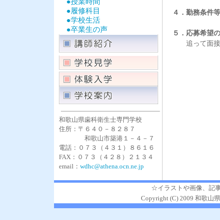
●授業時間
●履修科目
４．勤務条件
●学校生活
●卒業生の声
５．応募希望
追って面接日
和歌山県歯科衛生士専門学校
住所：〒６４０－８２８７
和歌山市築港１－４－７
電話：０７３（４３１）８６１６
FAX：０７３（４２８）２１３４
email：
wdhc@athena.ocn.ne.jp
☆イラストや画像、記
Copyright (C) 2009 和歌